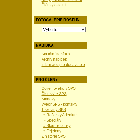
Články ostatní
FOTOGALERIE ROSTLIN
NABÍDKA
Aktuální nabídka
Archiv nabídek
Informace pro dodavatele
PRO ČLENY
Co je nového v SPS
Členství v SPS
Stanovy
Výbor SPS - kontakty
Tiskoviny SPS
» Ročenky Adenium
» Speciály
» Starší ročenky
» Fejetony
Z historie SPS