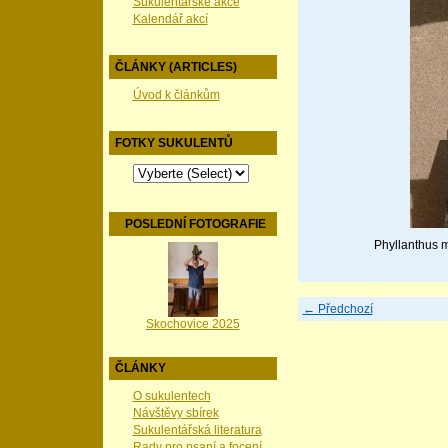
Sukulentářské akce
Kalendář akcí
ČLÁNKY (ARTICLES)
Úvod k článkům
FOTKY SUKULENTŮ
POSLEDNÍ FOTOGRAFIE
Phyllanthus m
← Předchozí
Skochovice 2025
ČLÁNKY
O sukulentech
Návštěvy sbírek
Sukulentářská literatura
Rady pro psaní a focení