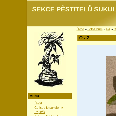
SEKCE PĚSTITELŮ SUKUL
Úvod
»
Fotoalbum
»
a-z
»
O
O - Z
MENU
Úvod
Co jsou to sukulenty
Rejstřík