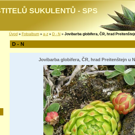
TITELŮ SUKULENTŮ - SPS
Úvod
»
Fotoalbum
»
a-z
»
D - N
»
Jovibarba globifera, ČR, hrad Preitenštejn
D - N
Jovibarba globifera, ČR, hrad Preitenštejn u N