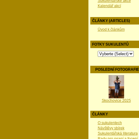
Sukulentářské akce
Kalendář akcí
ČLÁNKY (ARTICLES)
Úvod k článkům
FOTKY SUKULENTŮ
POSLEDNÍ FOTOGRAFI
Skochovice 2025
ČLÁNKY
O sukulentech
Návštěvy sbírek
Sukulentářská literatura
Rady pro psaní a focení