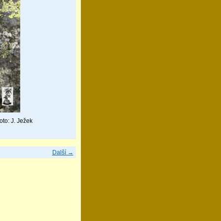
to: J. Ježek
Další →