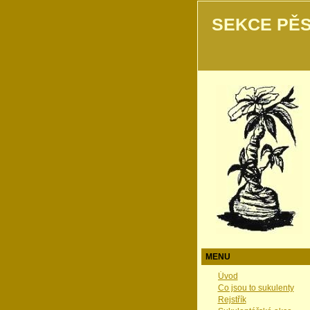
SEKCE PĚS
MENU
Úvod
Co jsou to sukulenty
Rejstřík