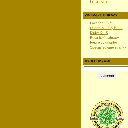
In memoriam
ZAJÍMAVÉ ODKAZY
Facebook SPS
Osobní stránky členů
Kluby K + S
Botanické zahrady
Fóra o sukulentech
Specializované stránky
VYHLEDÁVÁNÍ