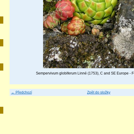
E
Sempervivum globiferum Linné (1753), C and SE Europe - Fo
← Předchozí
Zpět do složky