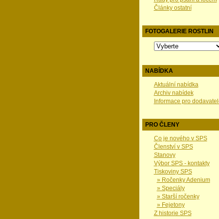
Články ostatní
FOTOGALERIE ROSTLIN
NABÍDKA
Aktuální nabídka
Archiv nabídek
Informace pro dodavatel
PRO ČLENY
Co je nového v SPS
Členství v SPS
Stanovy
Výbor SPS - kontakty
Tiskoviny SPS
» Ročenky Adenium
» Speciály
» Starší ročenky
» Fejetony
Z historie SPS