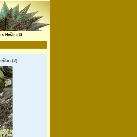
 u Nečtin (2)
ečtin (2)