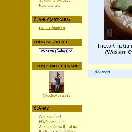
Sukulentářské akce
Kalendář akcí
ČLÁNKY (ARTICLES)
Úvod k článkům
FOTKY SUKULENTŮ
Haworthia trun
(Western Ca
POSLEDNÍ FOTOGRAFIE
← Předchozí
Skochovice 2025
ČLÁNKY
O sukulentech
Návštěvy sbírek
Sukulentářská literatura
Rady pro psaní a focení