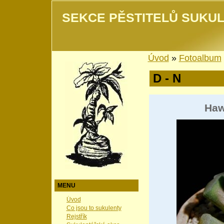
SEKCE PĚSTITELŮ SUKUL
Úvod
»
Fotoalbum
D - N
Haw
MENU
Úvod
Co jsou to sukulenty
Rejstřík