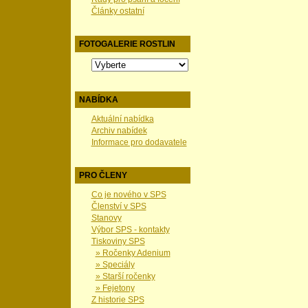
Články ostatní
FOTOGALERIE ROSTLIN
NABÍDKA
Aktuální nabídka
Archiv nabídek
Informace pro dodavatele
PRO ČLENY
Co je nového v SPS
Členství v SPS
Stanovy
Výbor SPS - kontakty
Tiskoviny SPS
» Ročenky Adenium
» Speciály
» Starší ročenky
» Fejetony
Z historie SPS