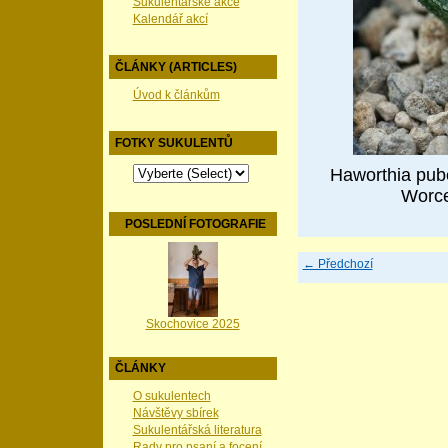
Sukulentářské akce
Kalendář akcí
ČLÁNKY (ARTICLES)
Úvod k článkům
FOTKY SUKULENTŮ
Haworthia pub
Worce
POSLEDNÍ FOTOGRAFIE
← Předchozí
Skochovice 2025
ČLÁNKY
O sukulentech
Návštěvy sbírek
Sukulentářská literatura
Rady pro psaní a focení