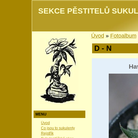
SEKCE PĚSTITELŮ SUKUL
Úvod
»
Fotoalbum
D - N
Ha
MENU
Úvod
Co jsou to sukulenty
Rejstřík