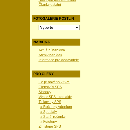
Články ostatní
FOTOGALERIE ROSTLIN
NABÍDKA
Aktuální nabídka
Archiv nabídek
Informace pro dodavatele
PRO ČLENY
Co je nového v SPS
Členství v SPS
Stanovy
Výbor SPS - kontakty
Tiskoviny SPS
» Ročenky Adenium
» Speciály
» Starší ročenky
» Fejetony
Z historie SPS