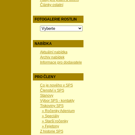
Články ostatní
FOTOGALERIE ROSTLIN
NABÍDKA
Aktuální nabídka
Archiv nabídek
Informace pro dodavatele
PRO ČLENY
Co je nového v SPS
Členství v SPS
Stanovy
Výbor SPS - kontakty
Tiskoviny SPS
» Ročenky Adenium
» Speciály
» Starší ročenky
» Fejetony
Z historie SPS