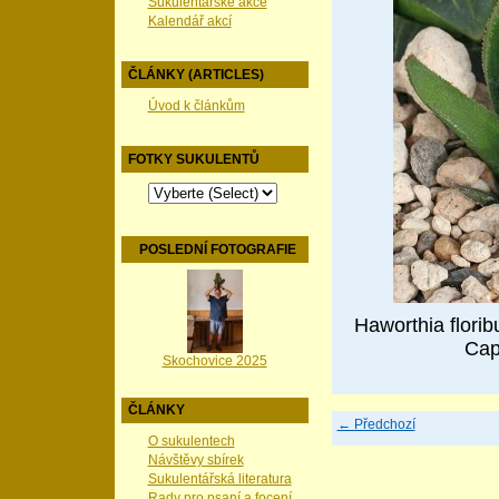
Sukulentářské akce
Kalendář akcí
ČLÁNKY (ARTICLES)
Úvod k článkům
FOTKY SUKULENTŮ
POSLEDNÍ FOTOGRAFIE
Haworthia flori
Cap
Skochovice 2025
ČLÁNKY
← Předchozí
O sukulentech
Návštěvy sbírek
Sukulentářská literatura
Rady pro psaní a focení