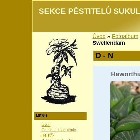
SEKCE PĚSTITELŮ SUKUL
Úvod
»
Fotoalbum
Swellendam
D - N
Haworthi
MENU
Úvod
Co jsou to sukulenty
Rejstřík