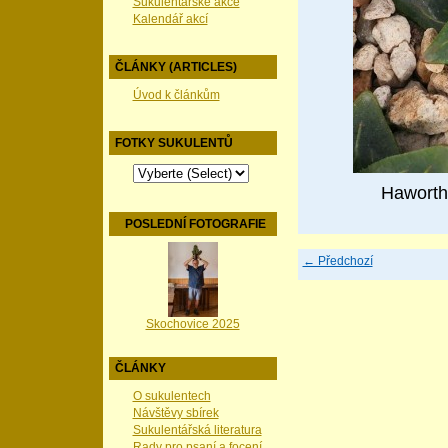
Sukulentářské akce
Kalendář akcí
ČLÁNKY (ARTICLES)
Úvod k článkům
FOTKY SUKULENTŮ
Haworthi
POSLEDNÍ FOTOGRAFIE
← Předchozí
Skochovice 2025
ČLÁNKY
O sukulentech
Návštěvy sbírek
Sukulentářská literatura
Rady pro psaní a focení