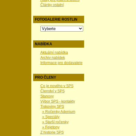
Články ostatní
FOTOGALERIE ROSTLIN
NABÍDKA
Aktuální nabídka
Archiv nabídek
Informace pro dodavatele
PRO ČLENY
Co je nového v SPS
Členství v SPS
Stanovy
Výbor SPS - kontakty
Tiskoviny SPS
» Ročenky Adenium
» Speciály
» Starší ročenky
» Fejetony
Z historie SPS