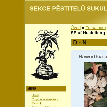
SEKCE PĚSTITELŮ SUKUL
Úvod
»
Fotoalbum
SE of Heidelberg
D - N
Haworthia c
MENU
Úvod
Co jsou to sukulenty
Rejstřík