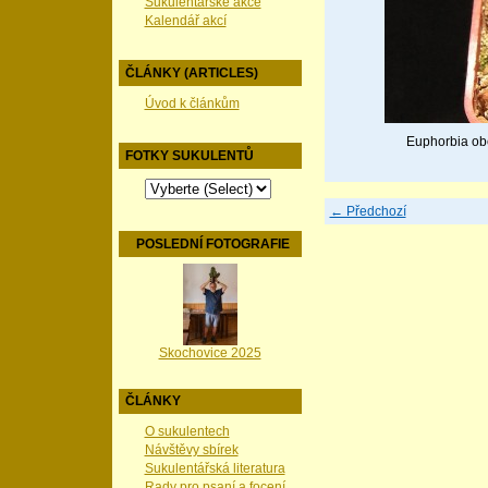
Sukulentářské akce
Kalendář akcí
ČLÁNKY (ARTICLES)
Úvod k článkům
Euphorbia obe
FOTKY SUKULENTŮ
← Předchozí
POSLEDNÍ FOTOGRAFIE
Skochovice 2025
ČLÁNKY
O sukulentech
Návštěvy sbírek
Sukulentářská literatura
Rady pro psaní a focení