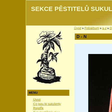
SEKCE PĚSTITELŮ SUKUL
Úvod
»
Fotoalbum
»
a-z
»
D
D - N
MENU
Úvod
Co jsou to sukulenty
Rejstřík