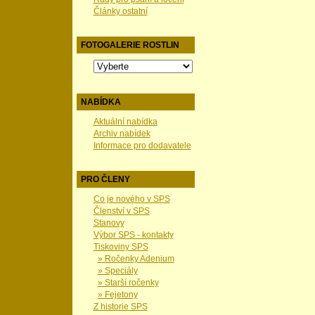
Články ostatní
FOTOGALERIE ROSTLIN
NABÍDKA
Aktuální nabídka
Archiv nabídek
Informace pro dodavatele
PRO ČLENY
Co je nového v SPS
Členství v SPS
Stanovy
Výbor SPS - kontakty
Tiskoviny SPS
» Ročenky Adenium
» Speciály
» Starší ročenky
» Fejetony
Z historie SPS