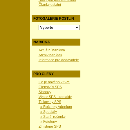
Články ostatní
FOTOGALERIE ROSTLIN
NABÍDKA
Aktuální nabídka
Archiv nabídek
Informace pro dodavatele
PRO ČLENY
Co je nového v SPS
Členství v SPS
Stanovy
Výbor SPS - kontakty
Tiskoviny SPS
» Ročenky Adenium
» Speciály
» Starší ročenky
» Fejetony
Z historie SPS