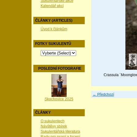
Sukulentářské akce
Kalendář akcí
ČLÁNKY (ARTICLES)
Úvod k článkům
FOTKY SUKULENTŮ
POSLEDNÍ FOTOGRAFIE
Crassula ´Moonglow´ 
← Předchozí
Skochovice 2025
ČLÁNKY
O sukulentech
Návštěvy sbírek
Sukulentářská literatura
Rady pro psaní a focení