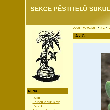
SEKCE PĚSTITELŮ SUKUL
Úvod
»
Fotoalbum
»
a-z
»
A 
A - C
MENU
Úvod
Co jsou to sukulenty
Rejstřík