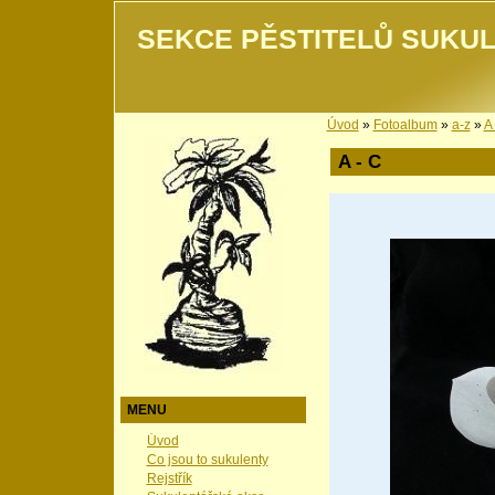
SEKCE PĚSTITELŮ SUKUL
Úvod
»
Fotoalbum
»
a-z
»
A 
A - C
MENU
Úvod
Co jsou to sukulenty
Rejstřík