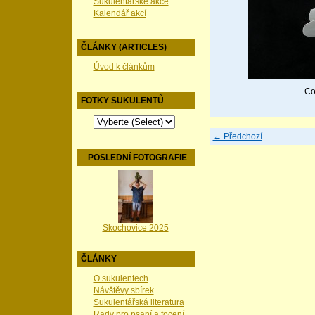
Sukulentářské akce
Kalendář akcí
ČLÁNKY (ARTICLES)
Úvod k článkům
Co
FOTKY SUKULENTŮ
← Předchozí
POSLEDNÍ FOTOGRAFIE
Skochovice 2025
ČLÁNKY
O sukulentech
Návštěvy sbírek
Sukulentářská literatura
Rady pro psaní a focení