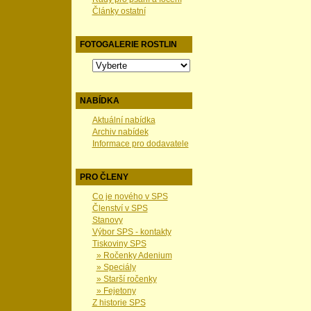
Články ostatní
FOTOGALERIE ROSTLIN
NABÍDKA
Aktuální nabídka
Archiv nabídek
Informace pro dodavatele
PRO ČLENY
Co je nového v SPS
Členství v SPS
Stanovy
Výbor SPS - kontakty
Tiskoviny SPS
» Ročenky Adenium
» Speciály
» Starší ročenky
» Fejetony
Z historie SPS