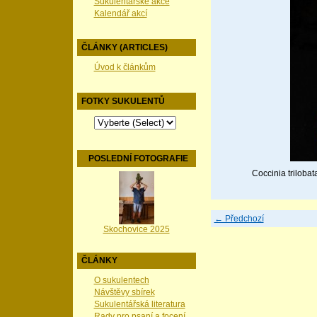
Sukulentářské akce
Kalendář akcí
ČLÁNKY (ARTICLES)
Úvod k článkům
FOTKY SUKULENTŮ
POSLEDNÍ FOTOGRAFIE
Coccinia trilobat
← Předchozí
Skochovice 2025
ČLÁNKY
O sukulentech
Návštěvy sbírek
Sukulentářská literatura
Rady pro psaní a focení