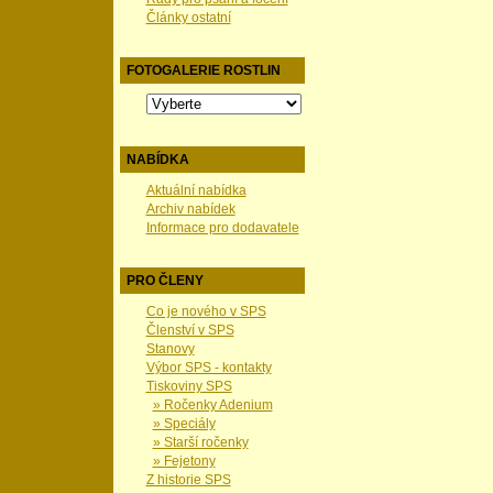
Články ostatní
FOTOGALERIE ROSTLIN
NABÍDKA
Aktuální nabídka
Archiv nabídek
Informace pro dodavatele
PRO ČLENY
Co je nového v SPS
Členství v SPS
Stanovy
Výbor SPS - kontakty
Tiskoviny SPS
» Ročenky Adenium
» Speciály
» Starší ročenky
» Fejetony
Z historie SPS