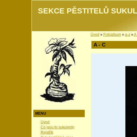
SEKCE PĚSTITELŮ SUKUL
Úvod
»
Fotoalbum
»
a-z
»
A 
A - C
MENU
Úvod
Co jsou to sukulenty
Rejstřík