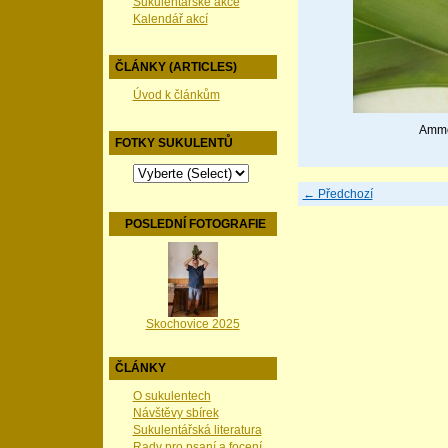
Sukulentářské akce
Kalendář akcí
ČLÁNKY (ARTICLES)
Úvod k článkům
Ammoc
FOTKY SUKULENTŮ
← Předchozí
POSLEDNÍ FOTOGRAFIE
Skochovice 2025
ČLÁNKY
O sukulentech
Návštěvy sbírek
Sukulentářská literatura
Rady pro psaní a focení