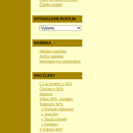
Články ostatní
FOTOGALERIE ROSTLIN
NABÍDKA
Aktuální nabídka
Archiv nabídek
Informace pro dodavatele
PRO ČLENY
Co je nového v SPS
Členství v SPS
Stanovy
Výbor SPS - kontakty
Tiskoviny SPS
» Ročenky Adenium
» Speciály
» Starší ročenky
» Fejetony
Z historie SPS