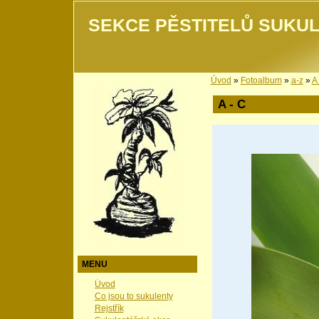
SEKCE PĚSTITELŮ SUKUL
Úvod
»
Fotoalbum
»
a-z
»
A 
A - C
MENU
Úvod
Co jsou to sukulenty
Rejstřík