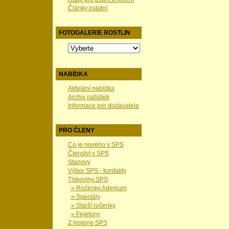
Články ostatní
FOTOGALERIE ROSTLIN
NABÍDKA
Aktuální nabídka
Archiv nabídek
Informace pro dodavatele
PRO ČLENY
Co je nového v SPS
Členství v SPS
Stanovy
Výbor SPS - kontakty
Tiskoviny SPS
» Ročenky Adenium
» Speciály
» Starší ročenky
» Fejetony
Z historie SPS