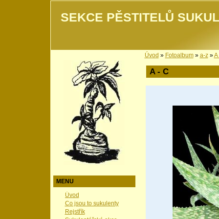
SEKCE PĚSTITELŮ SUKUL
Úvod
»
Fotoalbum
»
a-z
»
A 
A - C
MENU
Úvod
Co jsou to sukulenty
Rejstřík