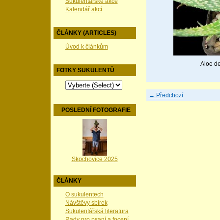
Sukulentářské akce
Kalendář akcí
ČLÁNKY (ARTICLES)
Úvod k článkům
Aloe de
FOTKY SUKULENTŮ
← Předchozí
POSLEDNÍ FOTOGRAFIE
Skochovice 2025
ČLÁNKY
O sukulentech
Návštěvy sbírek
Sukulentářská literatura
Rady pro psaní a focení