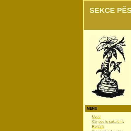
SEKCE PĚS
MENU
Úvod
Co jsou to sukulenty
Rejstřík