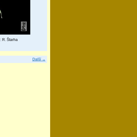
: R. Štarha
Další →