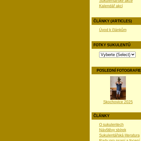
Sukulentářské akce
Kalendář akcí
ČLÁNKY (ARTICLES)
Úvod k článkům
FOTKY SUKULENTŮ
POSLEDNÍ FOTOGRAFI
Skochovice 2025
ČLÁNKY
O sukulentech
Návštěvy sbírek
Sukulentářská literatura
Rady pro psaní a focení