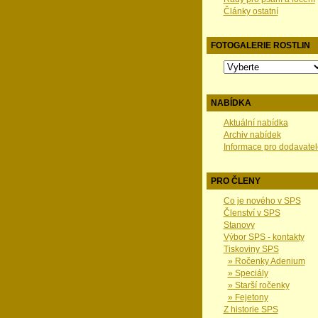
Články ostatní
FOTOGALERIE ROSTLIN
NABÍDKA
Aktuální nabídka
Archiv nabídek
Informace pro dodavatel
PRO ČLENY
Co je nového v SPS
Členství v SPS
Stanovy
Výbor SPS - kontakty
Tiskoviny SPS
» Ročenky Adenium
» Speciály
» Starší ročenky
» Fejetony
Z historie SPS