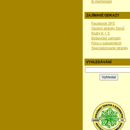
In memoriam
ZAJÍMAVÉ ODKAZY
Facebook SPS
Osobní stránky členů
Kluby K + S
Botanické zahrady
Fóra o sukulentech
Specializované stránky
VYHLEDÁVÁNÍ