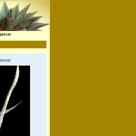
agascar
gascar