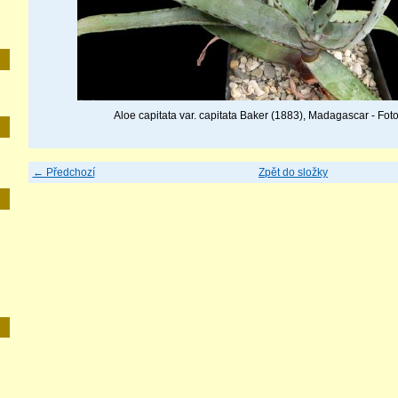
Aloe capitata var. capitata Baker (1883), Madagascar - Foto
← Předchozí
Zpět do složky
E