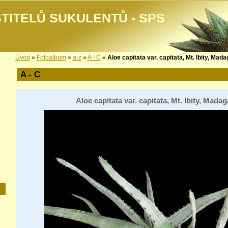
TITELŮ SUKULENTŮ - SPS
Úvod
»
Fotoalbum
»
a-z
»
A - C
»
Aloe capitata var. capitata, Mt. Ibity, Mad
A - C
Aloe capitata var. capitata, Mt. Ibity, Mada