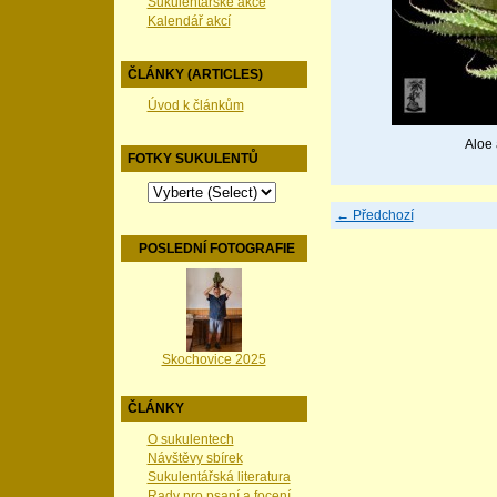
Sukulentářské akce
Kalendář akcí
ČLÁNKY (ARTICLES)
Úvod k článkům
Aloe 
FOTKY SUKULENTŮ
← Předchozí
POSLEDNÍ FOTOGRAFIE
Skochovice 2025
ČLÁNKY
O sukulentech
Návštěvy sbírek
Sukulentářská literatura
Rady pro psaní a focení