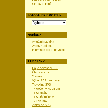
Články ostatní
FOTOGALERIE ROSTLIN
NABÍDKA
Aktuální nabídka
Archiv nabídek
Informace pro dodavatele
PRO ČLENY
Co je nového v SPS
Členství v SPS
Stanovy
Výbor SPS - kontakty
Tiskoviny SPS
» Ročenky Adenium
» Speciály
» Starší ročenky
» Fejetony
Z historie SPS