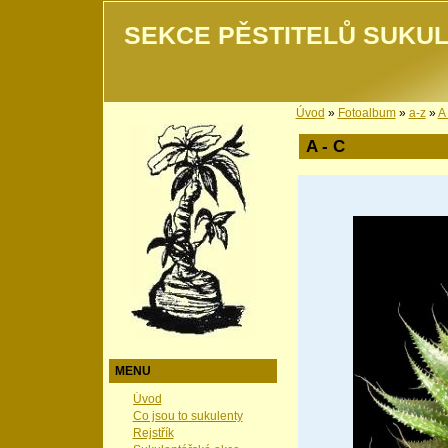
SEKCE PĚSTITELŮ SUKUL
Úvod
»
Fotoalbum
»
a-z
»
A 
A - C
MENU
Úvod
Co jsou to sukulenty
Rejstřík