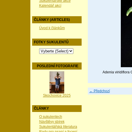
Sukulentářské akce
Kalendář akcí
ČLÁNKY (ARTICLES)
Úvod k článkům
FOTKY SUKULENTŮ
POSLEDNÍ FOTOGRAFIE
Adenia viridiflora
← Předchozí
Skochovice 2025
ČLÁNKY
O sukulentech
Návštěvy sbírek
Sukulentářská literatura
Rady pro psaní a focení