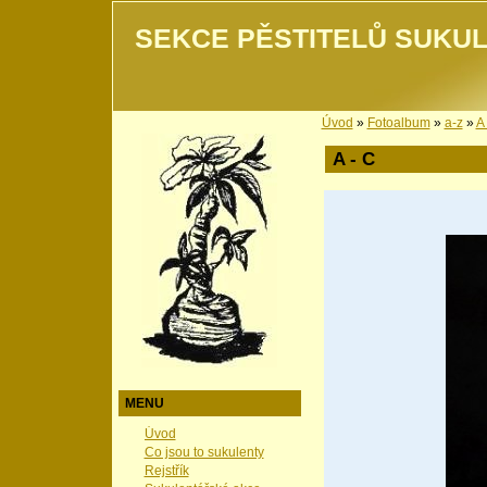
SEKCE PĚSTITELŮ SUKUL
Úvod
»
Fotoalbum
»
a-z
»
A 
A - C
MENU
Úvod
Co jsou to sukulenty
Rejstřík