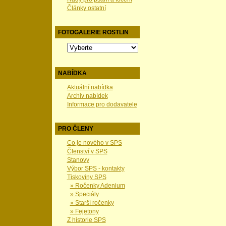
Články ostatní
FOTOGALERIE ROSTLIN
NABÍDKA
Aktuální nabídka
Archiv nabídek
Informace pro dodavatele
PRO ČLENY
Co je nového v SPS
Členství v SPS
Stanovy
Výbor SPS - kontakty
Tiskoviny SPS
» Ročenky Adenium
» Speciály
» Starší ročenky
» Fejetony
Z historie SPS