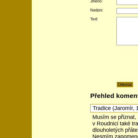
Jméno:
Nadpis:
Text:
Přehled komen
Tradice
(
Jaromír
,
Musím se přiznat, 
v Roudnici také tr
dlouholetých přátel
Nesmím zapomenout