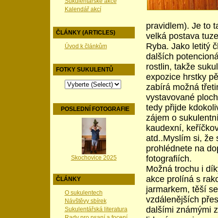
Sukulentářské akce
Kalendář akcí
pravidlem). Je to 
ČLÁNKY (ARTICLES)
velká postava tuz
Ryba. Jako letitý 
Úvod k článkům
dalších potencion
rostlin,
takže sukul
FOTKY SUKULENTŮ
expozice hrstky pě
zabírá možná třeti
vystavované ploch
tedy přijde kdokol
POSLEDNÍ FOTOGRAFIE
zájem o sukulentní
kaudexní, keříčko
atd..Myslím si, že 
prohlédnete na d
fotografiích.
Skochovice 2025
Možná trochu i dík
akce prolíná s ra
ČLÁNKY
jarmarkem, těší se
O sukulentech
vzdálenějších pře
Návštěvy sbírek
dalšími známými z 
Sukulentářská literatura
Rady pro psaní a focení