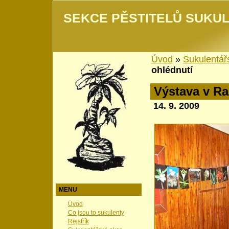
SEKCE PĚSTITELŮ SUKUL
Úvod
»
Sukulentář
ohlédnutí
Výstava v Ra
14. 9. 2009
MENU
Úvod
Co jsou to sukulenty
Rejstřík