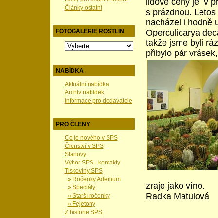
lidové ceny je v p
Články ostatní
s prázdnou. Letos t
nacházel i hodně 
Operculicarya dec
FOTOGALERIE ROSTLIN
takže jsme byli rá
přibylo pár vrásek
NABÍDKA
Aktuální nabídka
Archiv nabídek
Informace pro dodavatele
PRO ČLENY
Co je nového v SPS
Členství v SPS
Stanovy
Výbor SPS - kontakty
Tiskoviny SPS
» Ročenky Adenium
zraje ja
» Speciály
Radka Matulová
» Starší ročenky
» Fejetony
Z historie SPS