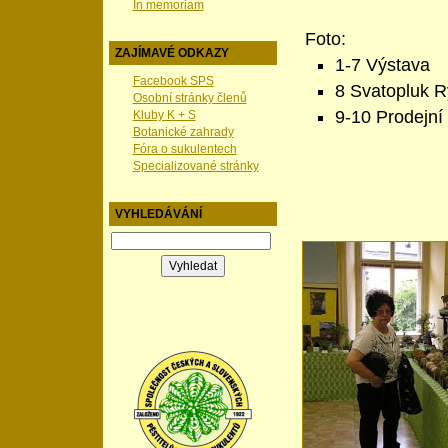
In memoriam
Foto:
ZAJÍMAVÉ ODKAZY
1-7 Výstava
Facebook SPS
8 Svatopluk R
Osobní stránky členů
9-10 Prodejní
Kluby K + S
Botanické zahrady
Fóra o sukulentech
Specializované stránky
VYHLEDÁVÁNÍ