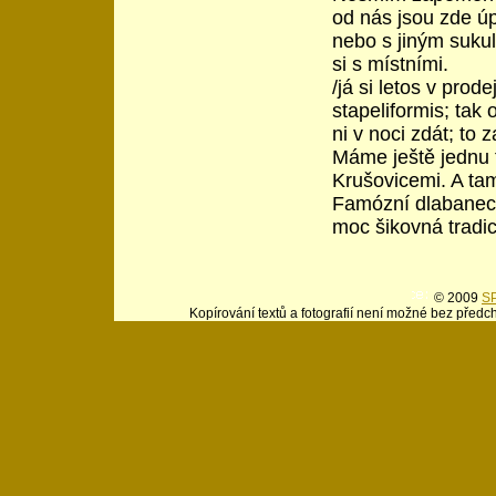
od nás jsou zde úp
nebo s jiným sukul
si s místními.
/já si letos v prod
stapeliformis; tak 
ni v noci zdát; to 
Máme ještě jednu t
Krušovicemi. A tam
Famózní dlabanec 
moc šikovná tradic
© 2009
SP
Kopírování textů a fotografií není možné bez předc