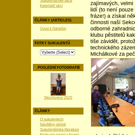
Sukulentářské akce
zajímavých, velmi 
Kalendář akcí
lidí (to není pouze
fráze!) a získal n
ČLÁNKY (ARTICLES)
činnosti naší Sek
odborné zahradnick
Úvod k článkům
klubu pěstitelů ka
tiše závidět, proto
FOTKY SUKULENTŮ
technického záze
Michálkové za pečl
POSLEDNÍ FOTOGRAFIE
Skochovice 2025
ČLÁNKY
O sukulentech
Návštěvy sbírek
Sukulentářská literatura
Rady pro psaní a focení