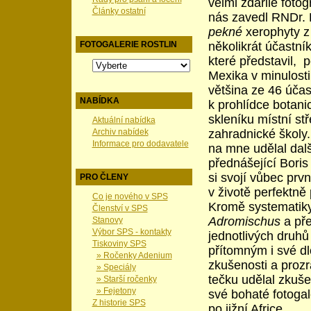
velmi zdařilé foto
Články ostatní
nás zavedl RNDr. 
pekné
xerophyty z
několikrát účastní
FOTOGALERIE ROSTLIN
které představil,
p
Mexika v minulosti
většina ze 46 účas
NABÍDKA
k prohlídce botan
skleníku místní st
Aktuální nabídka
zahradnické školy
Archiv nabídek
Informace pro dodavatele
na mne udělal dalš
přednášející Boris
si svojí vůbec prv
PRO ČLENY
v životě perfektně p
Co je nového v SPS
Kromě systematik
Členství v SPS
Adromischus
a pře
Stanovy
Výbor SPS - kontakty
jednotlivých druhů
Tiskoviny SPS
přítomným i své d
» Ročenky Adenium
zkušenosti a prozra
» Speciály
tečku udělal zkuše
» Starší ročenky
» Fejetony
své bohaté fotogal
Z historie SPS
po jižní Africe.