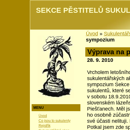
SEKCE PĚSTITELŮ SUKUL
Úvod
»
Sukulentář
sympozium
Výprava na 
28. 9. 2010
Vrcholem letošníh
sukulentářských ak
sympozium Sekce p
sukulentů, které s
v sobotu 18.9.201
slovenském lázeň
MENU
Piešťanech. Měl js
ho osobně zúčastn
Úvod
své účasti nelituji
Co jsou to sukulenty
Rejstřík
Potkal jsem zde s