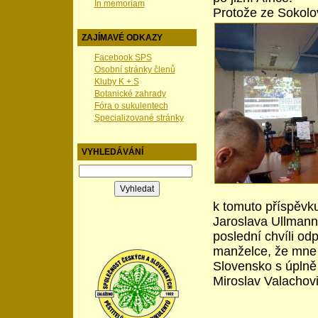
In memoriam
Protože ze Sokolo
ZAJÍMAVÉ ODKAZY
Facebook SPS
Osobní stránky členů
Kluby K + S
Botanické zahrady
Fóra o sukulentech
Specializované stránky
VYHLEDÁVÁNÍ
k tomuto příspěvku
Jaroslava Ullmanna
poslední chvíli od
manželce, že mne 
Slovensko s úplně
Miroslav Valachov