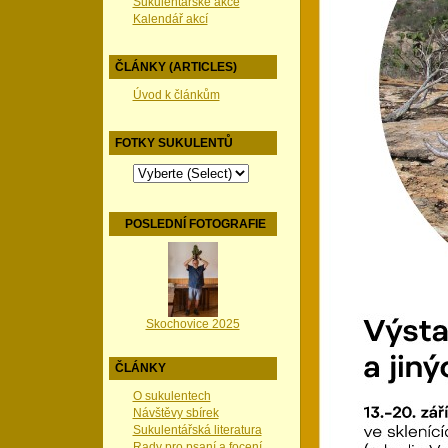
Sukulentářské akce
Kalendář akcí
ČLÁNKY (ARTICLES)
Úvod k článkům
FOTKY SUKULENTŮ
POSLEDNÍ FOTOGRAFIE
Skochovice 2025
ČLÁNKY
O sukulentech
Návštěvy sbírek
Sukulentářská literatura
Rady pro psaní a focení