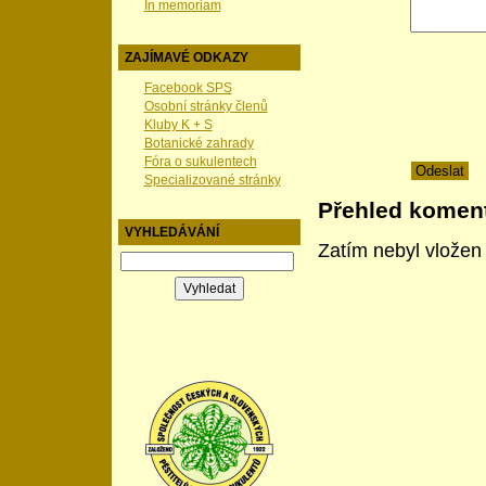
In memoriam
ZAJÍMAVÉ ODKAZY
Facebook SPS
Osobní stránky členů
Kluby K + S
Botanické zahrady
Fóra o sukulentech
Specializované stránky
Přehled komen
VYHLEDÁVÁNÍ
Zatím nebyl vložen