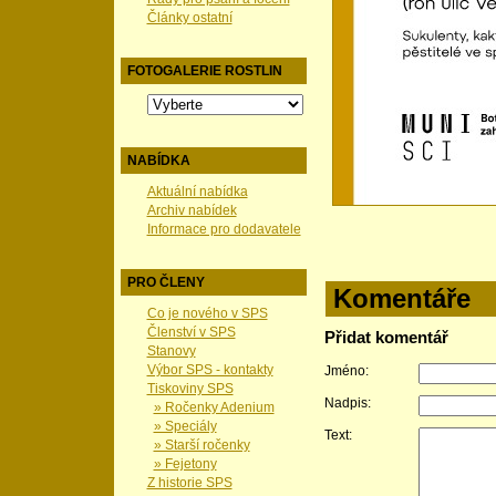
Články ostatní
FOTOGALERIE ROSTLIN
NABÍDKA
Aktuální nabídka
Archiv nabídek
Informace pro dodavatele
PRO ČLENY
Komentáře
Co je nového v SPS
Členství v SPS
Přidat komentář
Stanovy
Výbor SPS - kontakty
Jméno:
Tiskoviny SPS
Nadpis:
» Ročenky Adenium
» Speciály
Text:
» Starší ročenky
» Fejetony
Z historie SPS