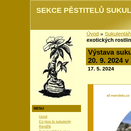
SEKCE PĚSTITELŮ SUKUL
Úvod
»
Sukulentář
exotických rostlin
Výstava sukul
20. 9. 2024 v
17. 5. 2024
MENU
Úvod
Co jsou to sukulenty
Rejstřík