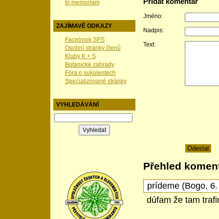
Přidat komentář
In memoriam
Jméno:
ZAJÍMAVÉ ODKAZY
Nadpis:
Facebook SPS
Text:
Osobní stránky členů
Kluby K + S
Botanické zahrady
Fóra o sukulentech
Specializované stránky
VYHLEDÁVÁNÍ
Přehled komen
prídeme
(
Bogo
,
6.
dúfam že tam traf