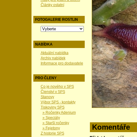
Články ostatní
FOTOGALERIE ROSTLIN
NABÍDKA
Aktuální nabídka
Archiv nabídek
Informace pro dodavatele
PRO ČLENY
Co je nového v SPS
Členství v SPS
Stanovy
Výbor SPS - kontakty
Tiskoviny SPS
» Ročenky Adenium
» Speciály
» Starší ročenky
Komentáře
» Fejetony
Z historie SPS