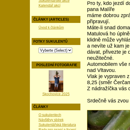
Sukulentářské akce
Pro ty, kdo jezdí 
Kalendář akcí
pana Malíře
máme dobrou zprávu
ČLÁNKY (ARTICLES)
připravují.
Máte-li snad doma
Úvod k článkům
Matulová ho úplně
klidně může vyhlási
FOTKY SUKULENTŮ
a nevíte už kam je
dávat, přivezte je
neužitečné.
Automobilem vše n
POSLEDNÍ FOTOGRAFIE
nad Vltavou.
Vlak je vypraven z
8,25 (směr Čerčan
Z nádražíčka vás 
Skochovice 2025
Srdečně vás zvou 
ČLÁNKY
O sukulentech
Návštěvy sbírek
Sukulentářská literatura
Rady pro psaní a focení