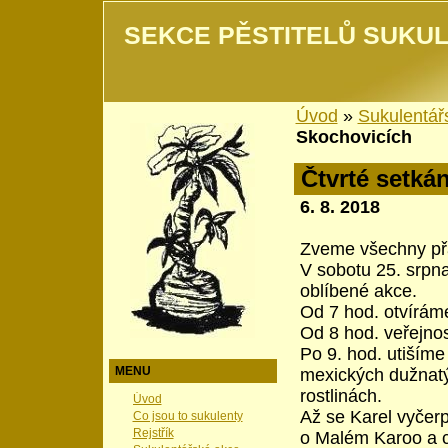
SEKCE PĚSTITELŮ SUKUL
Úvod
»
Sukulentář
Skochovicích
Čtvrté setká
6. 8. 2018
Zveme všechny přá
V sobotu 25. srpna
oblíbené akce.
Od 7 hod. otvírám
Od 8 hod. veřejnos
Po 9. hod. utišíme
MENU
mexických dužnat
rostlinách.
Úvod
Až se Karel vyčerp
Co jsou to sukulenty
Rejstřík
o Malém Karoo a c