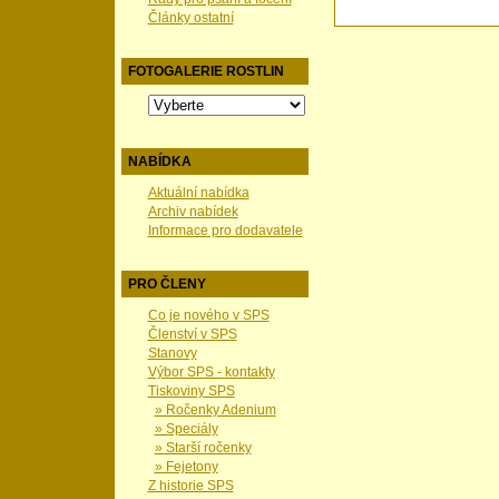
Články ostatní
FOTOGALERIE ROSTLIN
NABÍDKA
Aktuální nabídka
Archiv nabídek
Informace pro dodavatele
PRO ČLENY
Co je nového v SPS
Členství v SPS
Stanovy
Výbor SPS - kontakty
Tiskoviny SPS
» Ročenky Adenium
» Speciály
» Starší ročenky
» Fejetony
Z historie SPS