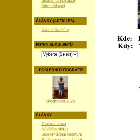
Sukulentářské akce
Kalendář akcí
ČLÁNKY (ARTICLES)
Úvod k článkům
FOTKY SUKULENTŮ
POSLEDNÍ FOTOGRAFIE
Skochovice 2025
ČLÁNKY
O sukulentech
Návštěvy sbírek
Sukulentářská literatura
Rady pro psaní a focení