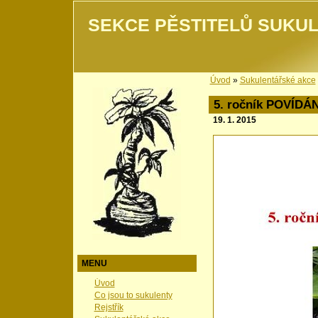
SEKCE PĚSTITELŮ SUKUL
Úvod
»
Sukulentářské akce
5. ročník POVÍDÁ
19. 1. 2015
MENU
Úvod
Co jsou to sukulenty
Rejstřík