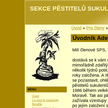
SEKCE PĚSTITELŮ SUKUL
Úvod
»
Pro členy
Úvodník Ade
Milí členové SPS,
dostává se k vám d
mimořádně zdařilým
několik týdnů poté
roky založena. A t
se pozastavit, ohl
pěstitelů sukulent
MENU
1986 během velkéh
Moravě. Tak asi ja
Úvod
zažívala vzestupy 
Co jsou to sukulenty
Rejstřík
po jejím založení 