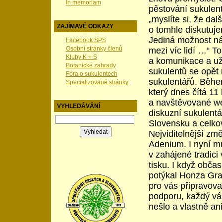
In memoriam
pěstování sukulen
„myslíte si, že da
ZAJÍMAVÉ ODKAZY
o tomhle diskutuje
Jediná možnost ná
Facebook SPS
Osobní stránky členů
mezi víc lidí …“ T
Kluby K + S
a komunikace a už 
Botanické zahrady
sukulentů se opět 
Fóra o sukulentech
sukulentářů. Běhe
Specializované stránky
který dnes čítá 11 
a navštěvované w
VYHLEDÁVÁNÍ
diskuzní sukulentá
Slovensku a celko
Nejviditelnější zm
Adenium. I nyní m
v zahájené tradici
tisku. I když obč
potýkal Honza Grat
pro vás připravov
podporu, každý váš
nešlo a vlastně an