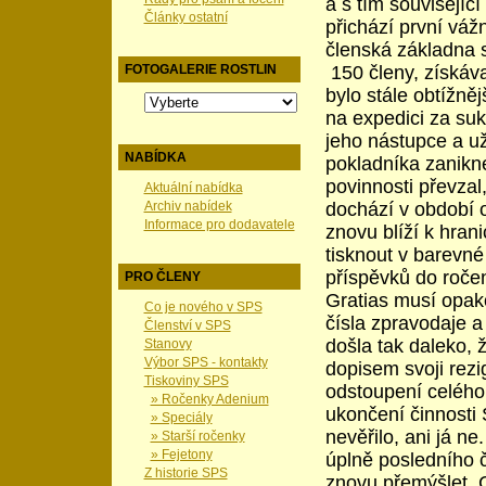
a s tím souvisejíc
Články ostatní
přichází první vá
členská základna 
150 členy, získáva
FOTOGALERIE ROSTLIN
bylo stále obtížně
na expedici za suk
jeho nástupce a u
NABÍDKA
pokladníka zanikne
povinnosti převzal
Aktuální nabídka
dochází v období 
Archiv nabídek
Informace pro dodavatele
znovu blíží k hran
tisknout v barevné
příspěvků do ročen
PRO ČLENY
Gratias musí opako
Co je nového v SPS
čísla zpravodaje a
Členství v SPS
došla tak daleko,
Stanovy
Výbor SPS - kontakty
dopisem svoji rezi
Tiskoviny SPS
odstoupení celého
» Ročenky Adenium
ukončení činnosti 
» Speciály
nevěřilo, ani já n
» Starší ročenky
» Fejetony
úplně posledního č
Z historie SPS
znovu přemýšlet. C