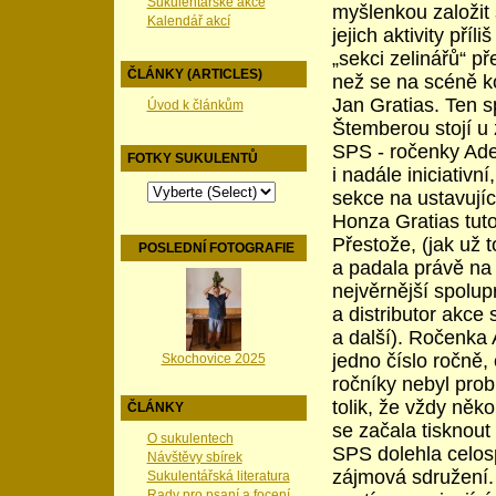
Sukulentářské akce
myšlenkou založit
Kalendář akcí
jejich aktivity pří
„sekci zelinářů“ př
ČLÁNKY (ARTICLES)
než se na scéně ko
Jan Gratias. Ten 
Úvod k článkům
Štemberou stojí u 
SPS - ročenky Ade
FOTKY SUKULENTŮ
i nadále iniciativ
sekce na ustavujíc
Honza Gratias tuto
Přestože, (jak už 
POSLEDNÍ FOTOGRAFIE
a padala právě na 
nejvěrnější spolup
a distributor akce
a další). Ročenka 
jedno číslo ročně,
Skochovice 2025
ročníky nebyl prob
tolik, že vždy někol
ČLÁNKY
se začala tisknout 
O sukulentech
SPS dolehla celos
Návštěvy sbírek
zájmová sdružení.
Sukulentářská literatura
Rady pro psaní a focení