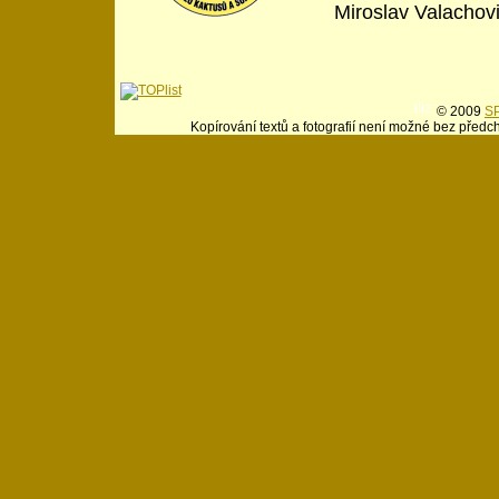
Miroslav Valachov
© 2009
SP
Kopírování textů a fotografií není možné bez předc