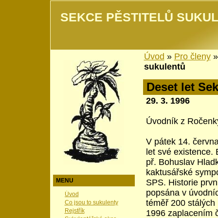
SEKCE PĚSTITELŮ SUKUL
Úvod
»
Pro členy
sukulentů
Deset let Se
29. 3. 1996
Úvodník z Ročenk
V pátek 14. červn
let své existence.
př. Bohuslav Hlad
kaktusářské sympoz
MENU
SPS. Historie prv
popsána v úvodní
Úvod
téměř 200 stálých 
Co jsou to sukulenty
Rejstřík
1996 zaplacením č