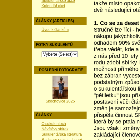
Sukulentářské akce
takže místo opakov
Kalendář akcí
dvě následující ot
ČLÁNKY (ARTICLES)
1. Co se za deset
Stručně lze říci -
Úvod k článkům
nákupu jakýchkoliv
odhadem 90% světo
FOTKY SUKULENTŮ
třeba vědět, kde 
z nás před 10 lety
rodu zdobí sbírky i
možnosti přímého s
POSLEDNÍ FOTOGRAFIE
bez zábran vycest
podstatným způso
o sukulentářskou 
"pětiletku" jsou 
postavení vůči člá
Skochovice 2025
změn je samozřejm
přispěla činnost S
ČLÁNKY
která by se ptala 
O sukulentech
Jsou však i změny 
Návštěvy sbírek
zakládající členové
Sukulentářská literatura
Rady pro psaní a focení