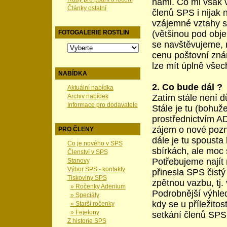
námi. Co mi však v
Články ostatní
členů SPS i nijak 
vzájemné vztahy se
(většinou pod obje
FOTOGALERIE ROSTLIN
se navštěvujeme,
cenu poštovní zná
lze mít úplně všech
NABÍDKA
2. Co bude dál ?
Aktuální nabídka
Zatím stále není d
Archiv nabídek
Informace pro dodavatele
Stále je tu (bohuž
prostřednictvím AD
zájem o nové pozn
PRO ČLENY
dále je tu spousta
Co je nového v SPS
sbírkách, ale moc 
Členství v SPS
Potřebujeme najít 
Stanovy
Výbor SPS - kontakty
přinesla SPS čistý
Tiskoviny SPS
zpětnou vazbu, tj.
» Ročenky Adenium
Podrobnější výhled
» Speciály
kdy se u příležito
» Starší ročenky
» Fejetony
setkání členů SPS,
Z historie SPS