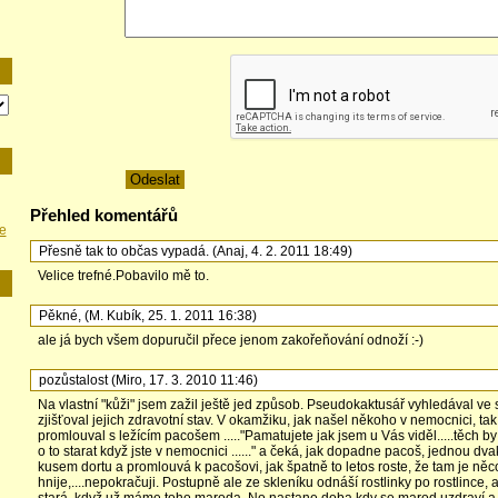
Přehled komentářů
e
Přesně tak to občas vypadá.
(
Anaj
,
4. 2. 2011
18:49
)
Velice trefné.Pobavilo mě to.
Pěkné,
(
M. Kubík
,
25. 1. 2011
16:38
)
ale já bych všem dopuručil přece jenom zakořeňování odnoží :-)
pozůstalost
(
Miro
,
17. 3. 2010
11:46
)
Na vlastní "kůži" jsem zažil ještě jed způsob. Pseudokaktusář vyhledával ve 
zjišťoval jejich zdravotní stav. V okamžiku, jak našel někoho v nemocnici, ta
promlouval s ležícím pacošem ....."Pamatujete jak jsem u Vás viděl.....těch by
o to starat když jste v nemocnici ......" a čeká, jak dopadne pacoš, jednou dv
kusem dortu a promlouvá k pacošovi, jak špatně to letos roste, že tam je něc
hnije,....nepokračuji. Postupně ale ze skleníku odnáší rostlinky po rostlince, a