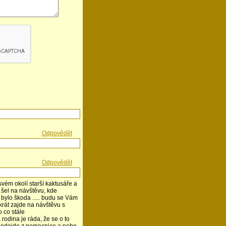
Odpovědět
Odpovědět
svém okolí starší kaktusáře a
k šel na návštěvu, kde
 bylo škoda ..... budu se Vám
akrát zajde na návštěvu s
o co stále
 rodina je ráda, že se o to