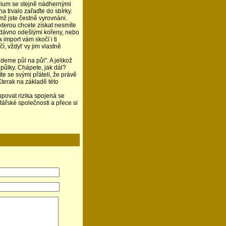
cium se stejně nádhernými
na trvalo zařaďte do sbírky.
ž jste čestně vyrovnáni.
 kterou chcete získat nesmíte
nedávno odešlými kořeny, nebo
 import vám skočí i ti
čí, vždyť vy jim vlastně
deme půl na půl". A jelikož
půlky. Chápete, jak dál?
 se svými přáteli, že právě
Kterak na základě této
tupovat rizika spojená se
ářské společnosti a přece si