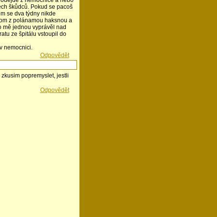
 odejde z nemocnice a nebo
těch škůdců. Pokud se pacoš
sem se dva týdny nikde
jenom z polánamou haksnou a
co mě jednou vyprávěl nad
atu ze špitálu vstoupil do
 v nemocnici.
Odpovědět
 zkusim popremyslet, jestli
Odpovědět