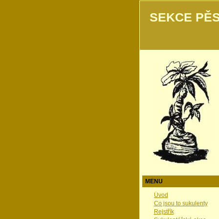
SEKCE PĚS
MENU
Úvod
Co jsou to sukulenty
Rejstřík