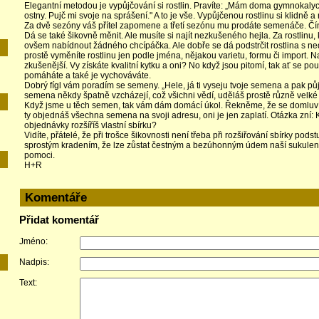
Elegantní metodou je vypůjčování si rostlin. Pravíte: „Mám doma gymnokaly
ostny. Pujč mi svoje na sprášení." A to je vše. Vypůjčenou rostlinu si klidně a 
Za dvě sezóny váš přítel zapomene a třetí sezónu mu prodáte semenáče. Čím
Dá se také šikovně měnit. Ale musíte si najít nezkušeného hejla. Za rostlinu,
ovšem nabídnout žádného
chcípáčka
. Ale dobře se dá podstrčit rostlina s 
prostě vyměníte rostlinu jen podle jména, nějakou varietu, formu či import. Na
zkušenější. Vy získáte kvalitní kytku a oni? No když jsou pitomí, tak ať se pou
pomáháte a také je vychováváte.
Dobrý fígl vám poradím se semeny. „Hele, já ti vyseju tvoje semena a pak půj
semena někdy špatně vzcházejí, což všichni vědí, uděláš prostě různě velké 
Když jsme u těch semen, tak vám dám domácí úkol. Řekněme, že se domluvíte
ty objednáš všechna semena na svoji adresu, oni je jen zaplatí. Otázka zní: 
objednávky rozšíříš vlastní sbírku?
Vidíte, přátelé, že při trošce šikovnosti není třeba při rozšiřování sbírky pods
sprostým kradením, že lze zůstat čestným a bezúhonným údem naší sukulent
pomoci.
E
H+R
Komentáře
Přidat komentář
Jméno:
Nadpis:
Text: