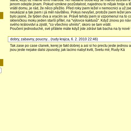
stará, když už máme toho maroda. No nastane doba kdy se marod uzdraví a
jenom odejde jinam. Pokud vznikne pozůstalost, najednou to nějak hnije a 
vrátil domu, je rád, že něco přežilo. Před roky jsem ležel v nemocnici a už j
neukázal a tak jsem i já měl návštěvu. Pokus nevyšel, protože jsem ležel 
bylo jasné, že týden dva a vracím se. Právě tehdy jsem si vzpomenul na to 
skleničkou moku jeden starší přítel, na "výlovce kaktusů". Když znovu po návr
svého království a zjistil, "co všechno uhnilo", skoro se tam vrátil.
Poučení jednoduché, své přátele máte když jste zdrávi tak bacha na ty nové
dobry, zabavny, poucny...
(
rudy krajca
,
6. 2. 2010
22:46
)
Tak zase po case clanek, kerej je fakt dobrej a asi si ho prectu jeste jednou a
jsou jeste nejake dalsi zpusoby, jak lacino nabyt kviti, Svetu mír, Rudy Ká