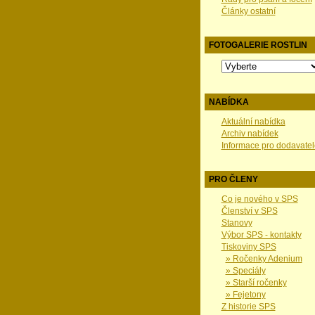
Články ostatní
FOTOGALERIE ROSTLIN
NABÍDKA
Aktuální nabídka
Archiv nabídek
Informace pro dodavatel
PRO ČLENY
Co je nového v SPS
Členství v SPS
Stanovy
Výbor SPS - kontakty
Tiskoviny SPS
» Ročenky Adenium
» Speciály
» Starší ročenky
» Fejetony
Z historie SPS