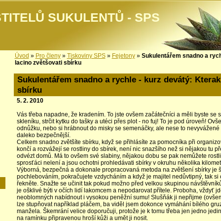
TITELŮ SUKULENTŮ - SPS
Úvod
»
Pro členy
»
Tiskoviny SPS
»
Fejetony
»
Sukulentářem snadno a rychl
lacino zvětšovati sbírku
Sukulentářem snadno a rychle - kurz devátý: Kterak 
sbírku
5. 2. 2010
Vás třeba napadne, že kradením. To jste ovšem začátečníci a měli byste se 
skleníku, strčit kytku do tašky a utéci přes plot - no fuj! To je pod úroveň! Ov
odnůžku, nebo si hrábnout do misky se semenáčky, ale nese to nevyvážené 
daleko bezpečnější.
Celkem snadno zvětšíte sbírku, když se přihlásíte za pomocníka při organizo
končí a rozvážejí se rostliny do sbírek, není nic snazšího než si nějakou tu př
odvézt domů. Má to ovšem své slabiny, nějakou dobu se pak nemůžete rostli
sprosťáci nelení a jsou ochotni prohledávati sbírky v okruhu několika kilome
Výborná, bezpečná a dokonale propracovaná metoda na zvětšení sbírky je š
pochlebováním, pokračujete vzdycháním a když je majitel nedůvtipný, tak si 
řekněte. Snažte se učinit tak pokud možno před velkou skupinou návštěvníků
je ošklivé býti v očích lidí lakomcem a nepodarovat přítele. Proboha, vždyť jd
neoblomných nabídnout i vysokou peněžní sumu! Slušňák ji nepřijme (ovšem m
lze stupňovat například pláčem, ba viděl jsem dokonce vymáhání bílého gru
manžela. Škemrání velice doporučuji, protože je k tomu třeba jen jedno jedin
na ramínku připravenou hroší kůži a umět ji nosit.