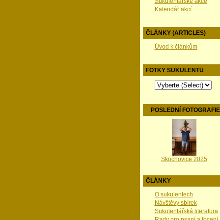
Sukulentářské akce
Kalendář akcí
ČLÁNKY (ARTICLES)
Úvod k článkům
FOTKY SUKULENTŮ
POSLEDNÍ FOTOGRAFI
Skochovice 2025
ČLÁNKY
O sukulentech
Návštěvy sbírek
Sukulentářská literatura
Rady pro psaní a focení