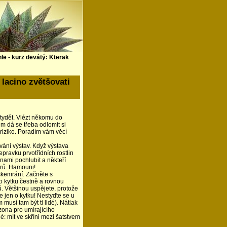
e - kurz devátý: Kterak
lacino zvětšovati
stydět. Vlézt někomu do
šem dá se třeba odlomit si
riziko. Poradím vám věcí
vání výstav. Když výstava
epravku prvotřídních rostlin
nami pochlubit a někteří
trů. Hamouni!
kemrání. Začněte s
o kytku čestně a rovnou
. Většinou uspějete, protože
e jen o kytku! Nestyďte se u
usí tam být ti lidé). Nátlak
zona pro umírajícího
é: mít ve skříni mezi šatstvem