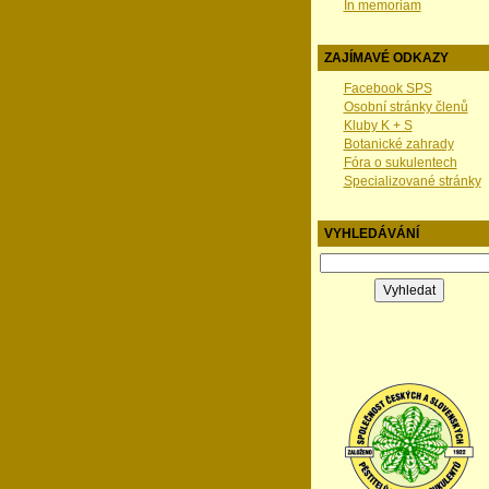
In memoriam
ZAJÍMAVÉ ODKAZY
Facebook SPS
Osobní stránky členů
Kluby K + S
Botanické zahrady
Fóra o sukulentech
Specializované stránky
VYHLEDÁVÁNÍ