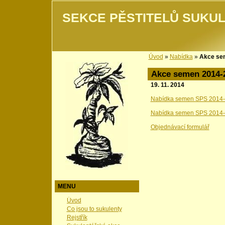
SEKCE PĚSTITELŮ SUKUL
Úvod
»
Nabídka
»
Akce se
Akce semen 2014-
19. 11. 2014
Nabídka semen SPS 2014-2
Nabídka semen SPS 2014-2
Objednávací formulář
MENU
Úvod
Co jsou to sukulenty
Rejstřík