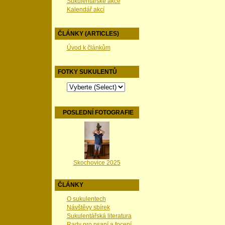
Sukulentářské akce
Kalendář akcí
ČLÁNKY (ARTICLES)
Úvod k článkům
FOTKY SUKULENTŮ
POSLEDNÍ FOTOGRAFIE
Skochovice 2025
ČLÁNKY
O sukulentech
Návštěvy sbírek
Sukulentářská literatura
Rady pro psaní a focení