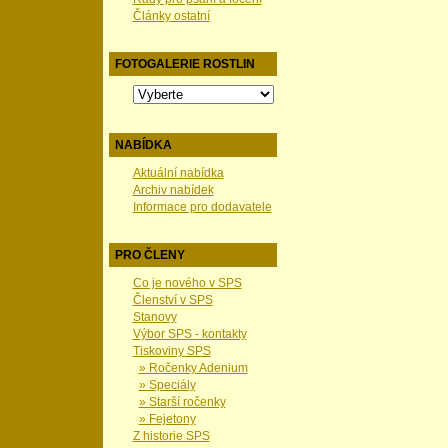
Články ostatní
FOTOGALERIE ROSTLIN
NABÍDKA
Aktuální nabídka
Archiv nabídek
Informace pro dodavatele
PRO ČLENY
Co je nového v SPS
Členství v SPS
Stanovy
Výbor SPS - kontakty
Tiskoviny SPS
» Ročenky Adenium
» Speciály
» Starší ročenky
» Fejetony
Z historie SPS