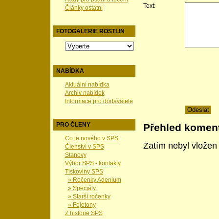
Text:
Články ostatní
FOTOGALERIE ROSTLIN
NABÍDKA
Aktuální nabídka
Archiv nabídek
Informace pro dodavatele
PRO ČLENY
Přehled komen
Co je nového v SPS
Zatím nebyl vložen
Členství v SPS
Stanovy
Výbor SPS - kontakty
Tiskoviny SPS
» Ročenky Adenium
» Speciály
» Starší ročenky
» Fejetony
Z historie SPS