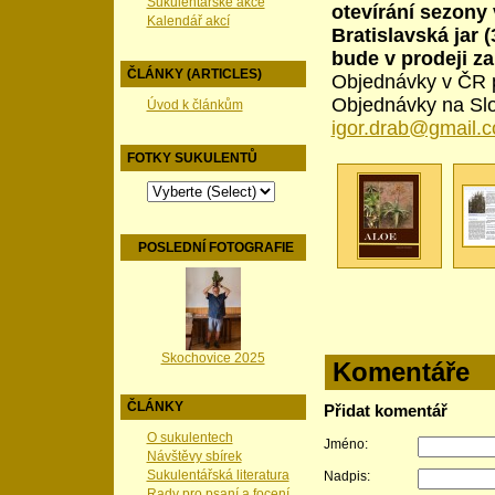
Sukulentářské akce
otevírání sezony
Kalendář akcí
Bratislavská jar 
bude v prodeji za
ČLÁNKY (ARTICLES)
Objednávky v ČR 
Objednávky na Slo
Úvod k článkům
igor.drab@gmail.
FOTKY SUKULENTŮ
POSLEDNÍ FOTOGRAFIE
Skochovice 2025
Komentáře
ČLÁNKY
Přidat komentář
O sukulentech
Jméno:
Návštěvy sbírek
Sukulentářská literatura
Nadpis:
Rady pro psaní a focení