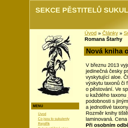
SEKCE PĚSTITELŮ SUKUL
Úvod
»
Články
»
S
Romana Štarhy
Nová kniha 
V březnu 2013 vyj
jedinečná česky p
vyskytující aloe. 
výskytu taxonů či 
o pěstování. Ve sp
u každého taxonu j
podobnosti s jiným
MENU
a jednotlivé taxo
Rozměr knihy tiště
Úvod
laminovaná. Cena 
Co jsou to sukulenty
Rejstřík
Při osobním odbě