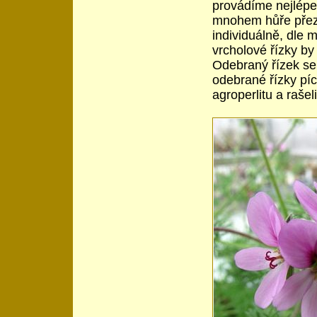
provádíme nejlépe
mnohem hůře přezi
individuálně, dle
vrcholové řízky by
Odebraný řízek se 
odebrané řízky pí
agroperlitu a raše