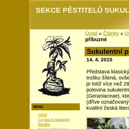
SEKCE PĚSTITELŮ SUKUL
Úvod
»
Články
»
O
příbuzné
Sukulentní p
14. 4. 2015
Představa klasick
trošku šílená, ovše
je totiž více než 
polovina sukulent
(
Geraniaceae
), kt
(dříve označovan
MENU
kvalitní česká lit
Úvod
Co jsou to sukulenty
Rejstřík