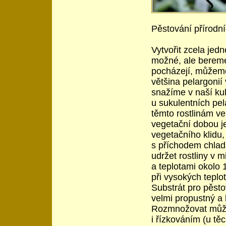
Pěstování přírodní
Vytvořit zcela jed
možné, ale bereme-
pocházejí, můžeme 
většina pelargonií
snažíme v naší kul
u sukulentních pela
těmto rostlinám ve
vegetační dobou j
vegetačního klidu,
s příchodem chla
udržet rostliny v 
a teplotami okolo 1
při vysokých teplo
Substrát pro pěsto
velmi propustný a 
Rozmnožovat může
i řízkováním (u tě