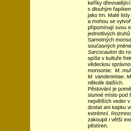
keříky dřevnatějící
s dlouhým řapíkem,
jako trn. Malé list
a mohou se vytvoři
připomínají svou s
jednotlivých druhů
Samotných monsonií
současných jménec
Sarcocaulon
do r
spíše v kultuře fr
vědeckou správnost
monsonie:
M. mult
M. vanderietiae, M
několik dalších.
Pěstování je pomě
slunné místo pod 
největších veder v
dostat ani kapku v
extrémní. Rozmno
zakoupit i větší e
pěstíren.