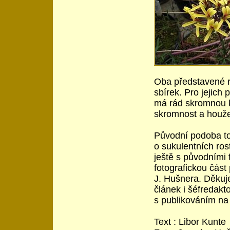
Oba představené r
sbírek. Pro jejich
má rád skromnou kr
skromnost a houže
Původní podoba toh
o sukulentních ros
ještě s původními f
fotografickou část 
J. Hušnera. Děkuj
článek i šéfredakt
s publikováním n
Text : Libor Kunte