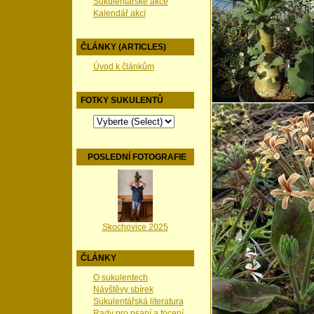
Sukulentářské akce
Kalendář akcí
ČLÁNKY (ARTICLES)
Úvod k článkům
FOTKY SUKULENTŮ
POSLEDNÍ FOTOGRAFIE
Skochovice 2025
ČLÁNKY
O sukulentech
Návštěvy sbírek
Sukulentářská literatura
Rady pro psaní a focení