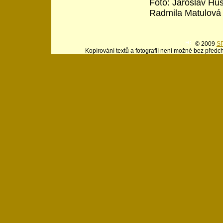
Foto: Jaroslav Hu
Radmila Matulová
© 2009
SP
Kopírování textů a fotografií není možné bez předc