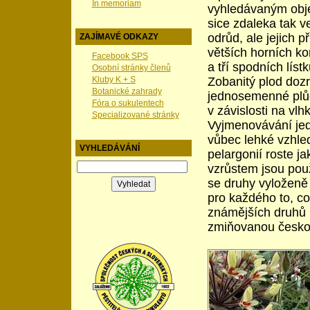
In memoriam
vyhledávaným objek
sice zdaleka tak v
odrůd, ale jejich p
ZAJÍMAVÉ ODKAZY
větších horních ko
Facebook SPS
a tří spodních lís
Osobní stránky členů
Kluby K + S
Zobanitý plod dozr
Botanické zahrady
jednosemenné plůd
Fóra o sukulentech
v závislosti na vlhk
Specializované stránky
Vyjmenovávání jed
vůbec lehké vzhled
VYHLEDÁVÁNÍ
pelargonií roste j
vzrůstem jsou pou
se druhy vyloženě 
pro každého to, co
známějších druhů n
zmiňovanou českou 