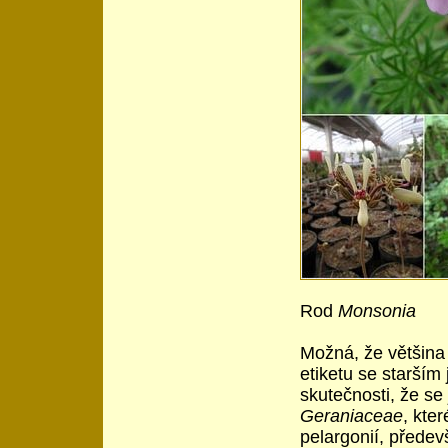
Rod
Monsonia
Možná, že většina p
etiketu se starší
skutečnosti, že se 
Geraniaceae
, kte
pelargonií, předev