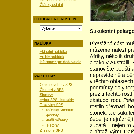
Články ostatní
FOTOGALERIE ROSTLIN
Sukulentní pelarg
Převážná část mušk
NABÍDKA
můžeme nalézt pře
Aktuální nabídka
Afriky, několik d
Archiv nabídek
a také v Austrálii.
Informace pro dodavatele
stanoviště pouští 
nepravidelně a bě
PRO ČLENY
v těchto oblastech
Co je nového v SPS
podmínky daly ted
Členství v SPS
přežití těchto ros
Stanovy
zástupci rodu
Pel
Výbor SPS - kontakty
Tiskoviny SPS
rostlin dřevnatí, h
» Ročenky Adenium
stonek, ale sukule
» Speciály
čepel je nejrůzněji
» Starší ročenky
zubatá – nejen to 
» Fejetony
Z historie SPS
a přitažlivými. Dal