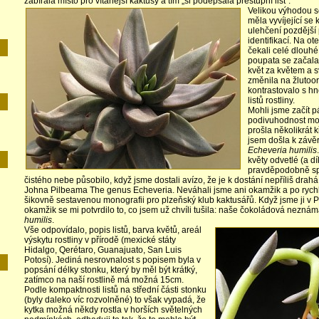
zabírala místo pro vítanější kaktusy a tím „si podepsala přestupní list“.
Velikou výhodou se 
měla vyvíjející se 
ulehčení pozdější 
identifikací. Na ot
čekali celé dlouhé
poupata se začala
květ za květem a s
změnila na žlutoo
kontrastovalo s h
listů rostliny.
Mohli jsme začít pá
podivuhodnost moh
prošla několikrát
jsem došla k závěr
Echeveria
humilis
E
květy odvetlé (a 
pravděpodobně spr
čistého nebe působilo, když jsme dostali avízo, že je k dostání nepříliš dra
Johna Pilbeama The genus Echeveria. Neváhali jsme ani okamžik a po rychl
šikovně sestavenou monografii pro plzeňský klub kaktusářů. Když jsme ji v Pr
okamžik se mi potvrdilo to, co jsem už chvíli tušila: naše čokoládová nezná
humilis
.
Vše odpovídalo, popis listů, barva
květů, areál
výskytu rostliny v přírodě (mexické státy
Hidalgo, Qerétaro, Guanajuato, San Luis
Potosí). Jediná nesrovnalost s popisem byla v
popsání délky stonku, který by měl být krátký,
zatímco na naší rostlině má možná 15cm.
Podle kompaktnosti listů na střední části stonku
(byly daleko víc rozvolněné) to však vypadá, že
kytka možná někdy rostla v horších světelných