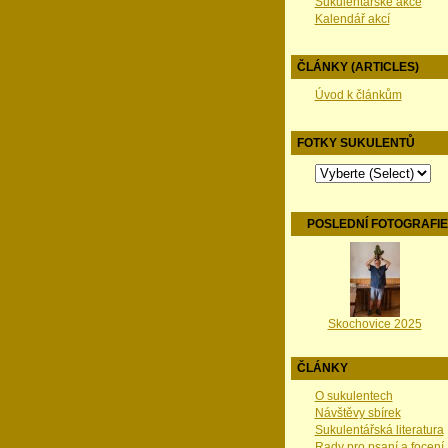
Sukulentářské akce
Kalendář akcí
ČLÁNKY (ARTICLES)
Úvod k článkům
FOTKY SUKULENTŮ
POSLEDNÍ FOTOGRAFI
Skochovice 2025
ČLÁNKY
O sukulentech
Návštěvy sbírek
Sukulentářská literatura
Rady pro psaní a focení