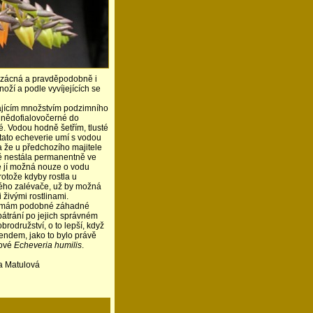
k vzácná a pravděpodobně i
noží a podle vyvíjejících se
vajícím množstvím podzimního
 hnědofialovočerné do
 Vodou hodně šetřím, tlusté
e tato echeverie umí s vodou
a že u předchozího majitele
tě nestála permanentně ve
e jí možná nouze o vodu
rotože kdyby rostla u
ého zalévače, už by možná
živými rostlinami.
e mám podobné záhadné
 pátrání po jejich správném
brodružství, o to lepší, když
endem, jako to bylo právě
dové
Echeveria humilis
.
la Matulová