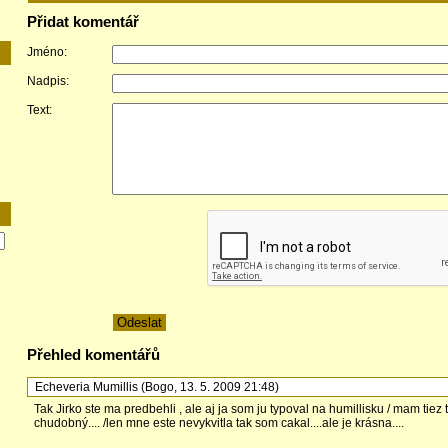
Přidat komentář
Jméno:
Nadpis:
Text:
Přehled komentářů
Echeveria Mumillis
(
Bogo
,
13. 5. 2009
21:48
)
Tak Jirko ste ma predbehli , ale aj ja som ju typoval na humillisku / mam tiez 
chudobný.... /len mne este nevykvitla tak som cakal....ale je krásna....