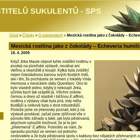
TITELŮ SUKULENTŮ - SPS
Úvod
»
Články
»
O sukulentech
»
Mexická rostlina jako z čokolády – Echev
Mexická rostlina jako z čokolády – Echeveria humili
18. 4. 2009
Když Jirka Maule objevil tuhle
zvláštní rostlinu v
prodeji na plzeňské výstavě, neváhal ani
vteřinu a okamžitě ji koupil. Kytka byla zvláštní
nejen čokoládovou barvou svých tlustých listů,
ale i tím, že pocházela ze semen z lokality Vista
Hermosa v mexickém státu Querétaro. Ono to
bylo vlastně jedno, kdyby ji nekoupil Jirka,
učinila bych tak vzápětí já. Všichni známe
černou a dnes už vlastně i běžnou
E.affinis
,
rostlina z výstavy však byla jiná, listy měla
tlustější a celkově byla o dost robustnější.
Protože jsme ze jmenovky poznali, kdo ji na
výstavě prodával, začali jsme zjišťovat vše o
původu této záhady a také, jak byla pěstovaná,
abychom vyloučili možnost, že je to jen
„překrmená“
E.affinis
. Potvrdilo se nám, že
opravdu pochází ze semen od jednoho
cestovatele a že byla pěstovaná spolu s kaktusy bez nějakých přehnaných zás