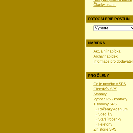
Články ostatní
FOTOGALERIE ROSTLIN
NABÍDKA
Aktuální nabídka
Archiv nabídek
Informace pro dodavatel
PRO ČLENY
Co je nového v SPS
Členství v SPS
Stanovy
Výbor SPS - kontakty
Tiskoviny SPS
» Ročenky Adenium
» Speciály
» Starší ročenky
» Fejetony
Z historie SPS