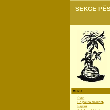
SEKCE PĚS
MENU
Úvod
Co jsou to sukulenty
Rejstřík