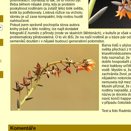
podmínkách, odhaduji to tak, že to mohlo být
třeba během nějaké zimy, kdy je problém
poskytnout rostlinám (a zvlášť této) tolik světla,
kolik by potřebovaly. Listová růžice na vrcholu
stonku je už zase kompaktní, listy rostou hustě
nahloučené.
Pokud jsem správně pochopila slova autora
knihy právě u této rostliny, lze najít dostatek
fotografií
E.humilis
z přírody (roste ve skalních štěrbinách), v kultuře je vša
problematicky pěstovatelná. O to víc těší, že na naší rostlině je u báze pár od
semeníků doufám i v nějaké budoucí generativní potomstvo.
Barva listů s ubý
světla přechází z
tmavěhnědozelené.
listy naznačují, ž
e
dobře hospodařit 
mezi kaktusy urči
vodě. Myslím si, ž
zachránila život, p
nějakého notorick
nemusela být mezi 
Musím přiznat, ž
rostliny nejraději,
názvu je docela do
navíc končí happy
v případu čokolá
Text a foto Radmi
Komentáře