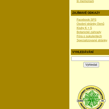
In memoriam
ZAJÍMAVÉ ODKAZY
Facebook SPS
Osobní stránky členů
Kluby K + S
Botanické zahrady
Fóra o sukulentech
Specializované stránky
VYHLEDÁVÁNÍ