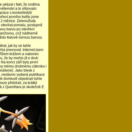
ukázal i fakt, že rostlina
květenství a to slibovalo
práce s konkrétnější
evření prvního květu jsme
 2 měsíce. Zelenožlutá
 otevírat pomalu, postupně
vou barvu po otevření
ranžovou, což nádherně
nědo-fialově-černou barvou
trat, jak by se tahle
la jmenovat. Internet jsem
 křížem krážem a nakonec
u, že by mohlo jít o druh
. Na konci září byly první
díky mému drobnému zákroku i
ášené). Jako blesk z
há, nedávno vydaná publikace
é domluvě objednali tuhle
aze přebírali, za krátký
má z Querétara je skutečně
E.