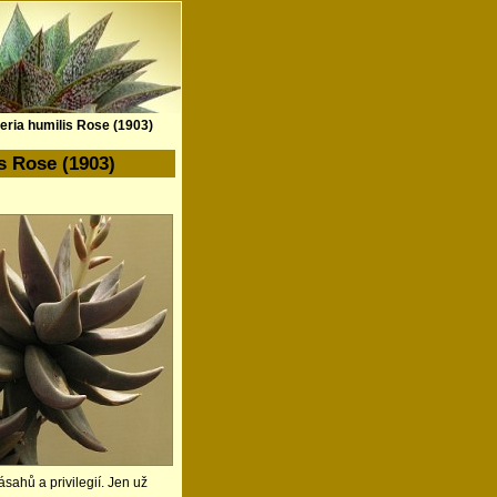
eria humilis Rose (1903)
s Rose (1903)
ahů a privilegií. Jen už