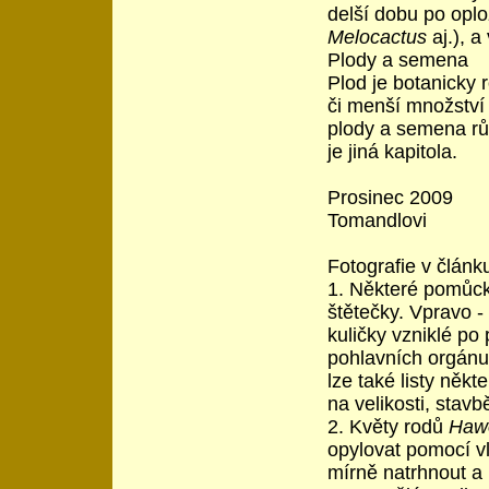
delší dobu po oploz
Melocactus
aj.), a
Plody a semena
Plod je botanicky 
či menší množství
plody a semena růz
je jiná kapitola.
Prosine
Tomandlovi
Fotografie v článku
1. Některé pomůcky
štětečky. Vpravo -
kuličky vzniklé po 
pohlavních orgánu 
lze také listy někt
na velikosti, stavb
2. Květy rodů
Hawo
opylovat pomocí vl
mírně natrhnout a 