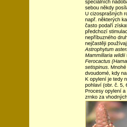
speciálních nádobá
sebou někdy posíla
U cizosprašných r
např. některých ka
často podaří získ
předchozí stimulac
nepříbuzného druh
nejčastěji používaj
Astrophytum aster
Mammillaria wildii
Ferocactus (Hama
setispinus
. Mnohé 
dvoudomé, kdy na 
K opylení je tedy 
pohlaví (obr. č. 5, 
Procesy opylení a 
zrnko za vhodných