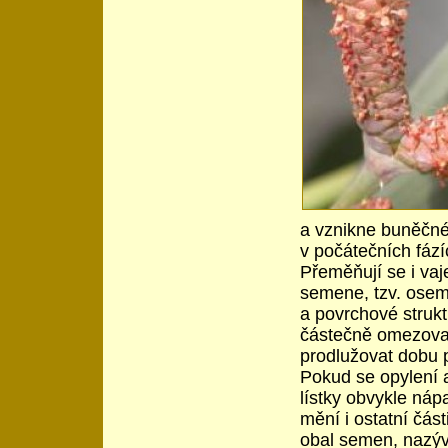
a vznikne buněčné p
v počátečních fáz
Přeměňují se i vaj
semene, tzv. oseme
a povrchové struk
částečně omezovat
prodlužovat dobu p
Pokud se opylení a 
lístky obvykle ná
mění i ostatní čás
obal semen, nazýva