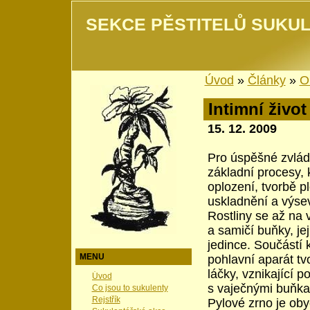
SEKCE PĚSTITELŮ SUKUL
Úvod
»
Články
»
O
Intimní život
15. 12. 2009
Pro úspěšné zvlád
základní procesy,
oplození, tvorbě p
uskladnění a výse
Rostliny se až na 
a samičí buňky, j
jedince. Součástí 
MENU
pohlavní aparát tvo
láčky, vznikající 
Úvod
s vaječnými buňkam
Co jsou to sukulenty
Rejstřík
Pylové zrno je oby