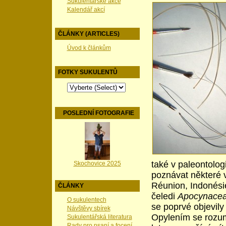
Sukulentářské akce
Kalendář akcí
ČLÁNKY (ARTICLES)
Úvod k článkům
FOTKY SUKULENTŮ
POSLEDNÍ FOTOGRAFIE
také v paleontolog
Skochovice 2025
poznávat některé 
Réunion, Indonésie
ČLÁNKY
čeledi
Apocynace
O sukulentech
se poprvé objevily
Návštěvy sbírek
Opylením se rozumí
Sukulentářská literatura
Rady pro psaní a focení