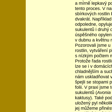
a mírně lepkavý po
tento proces. V na
sbírkových rostli
dvakrát. Například
odpoledne, opyluj
sukulentů i druhý
úspěšného opylení 
v dubnu a květnu n
Pozorovali jsme u 
rostlin, vytváření 
s nízkým počtem m
Protože řada rostl
lze se i v domácíc
chladnějším a such
nám uskladňovat v 
špejli se stopami 
folii. V praxi jsme
sukulentů (
Avonia 
kaktusy). Také pod
uložený pyl několi
jej můžeme přinést